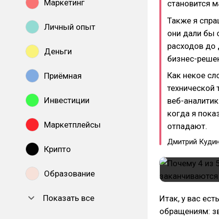
Маркетинг
становится м
Также я спра
Личный опыт
они дали бы 
расходов до 
Деньги
бизнес-решен
Как некое сл
Приёмная
технической 
Инвестиции
веб-аналитик
когда я пока
Маркетплейсы
отпадают.
Дмитрий Куди
Крипто
Образование
Показать все
Итак, у вас ес
обращениям: зв