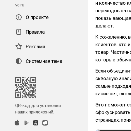
и количество к
vc.ru
переходов на с
О проекте
показывающая, 
делают.
Правила
К сожалению, 
клиентов: кто 
Реклама
товар. Частичн
которые обычн
Системная тема
Если объединит
сквозную анали
самые подходя
какие нет, ско
Это поможет с
QR-код для установки
наших приложений.
сфокусироватьс
страницах, пон