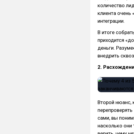
количество лид
клиента очень 
интеграции.
В итоге собрат
приходится «до
деньги. Разумее
внедрить сквоз
2. Расхожден
Второй нюанс, 
перепроверять 
сами, вы поним
насколько они т
верить, чему н