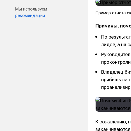
Мы используем
Пример отчета с
рекомендации.
Причины, поче
По результа
лидов, а на 
Руководител
проконтроли
Владелец биз
прибыль за 
проанализир
К сожалению, п
заканчиваются 