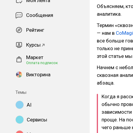
Моя лента
Объясняем, кто
аналитика.
Сообщения
Термин «сквозн
Рейтинг
— нам в
CoMagi
все больше гово
Курсы
только не прин
этой статье мы
Маркет
Оплата подписок
Начнем с небол
Викторина
сквозная анали
абзаца.
Темы
Когда я расс
обычно провож
AI
зависимости 
Сервисы
проще. На по
чего раньше 