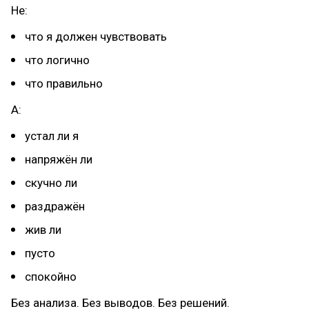
Не:
что я должен чувствовать
что логично
что правильно
А:
устал ли я
напряжён ли
скучно ли
раздражён
жив ли
пусто
спокойно
Без анализа. Без выводов. Без решений.