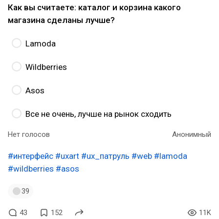
Как вы считаете: каталог и корзина какого
магазина сделаны лучше?
Lamoda
Wildberries
Asos
Все не очень, лучше на рынок сходить
Нет голосов
Анонимный
#интерфейс
#uxart
#ux_патруль
#web
#lamoda
#wildberries
#asos
39
43
152
11K