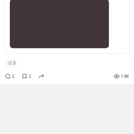
3
2
2
1.8K