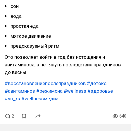
сон
вода
простая еда
мягкое движение
предсказуемый ритм
Это позволяет войти в год без истощения и
авитаминоза, а не тянуть последствия праздников
до весны.
#восстановлениепослепраздников
#детокс
#авитаминоз
#режимсна
#wellness
#здоровье
#vc_ru
#wellnessмедиа
2
640