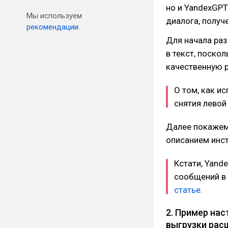
но и YandexGPT
Мы используем
диалога, получ
рекомендации.
Для начала раз
в текст, поско
качественную р
О том, как и
снятия левой
Далее покажем
описанием инст
Кстати, Yand
сообщений в 
статье.
2. Пример нас
выгрузки рас