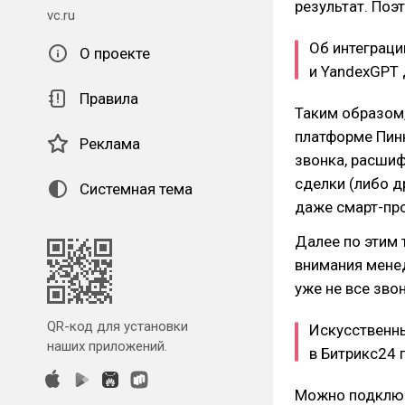
результат. Поэ
vc.ru
Об интеграци
О проекте
и YandexGPT 
Правила
Таким образом
платформе Пин
Реклама
звонка, расшиф
сделки (либо д
Системная тема
даже смарт-про
Далее по этим 
внимания мене
уже не все зво
QR-код для установки
Искусственны
наших приложений.
в Битрикс24
Можно подключи