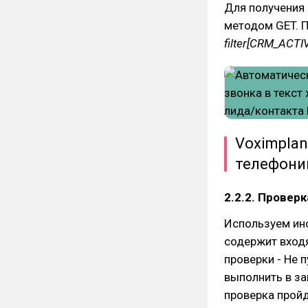
Для получения 
методом GET. 
filter[CRM_ACTIV
Voximplan
телефонии
2.2.2. Проверк
Используем инс
содержит входя
проверки - Не 
выполнить в за
проверка пройд