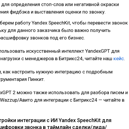
 для определения стоп-слов или негативной окраски
ения фидбэка и выставления оценки по звонку.
берем работу Yandex SpeechKit, чтобы перевести звонок
льку для данного заказчика было важно получить
асшифровку звонков под его бизнес.
спользовать искусственный интеллект YandexGPT для
 нагрузки с менеджеров в Битрикс24, читайте наш
кейс
.
, как настроить нужную интеграцию с подробным
рументария Пинкит.
exGPT 2 можно также использовать для разбора писем и
Wazzup/Авито для интеграции c Битрикс24 — читайте в
тройки интеграции с ИИ Yandex SpeechKit для
шифровки звонка в таймлайн сделки/лида/