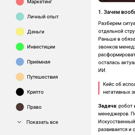
Маркетинг
1. Зачем воо
Личный опыт
Разберем ситу
отдельной стру
Деньги
Раньше в обяз
Инвестиции
звонков менедж
расформировать
Приёмная
осталась актуа
ИИ.
Путешествия
Кейс об испо
Крипто
негативных э
Задача:
робот 
Право
менеджеров. П
Искусственный 
Показать все
развивается и 