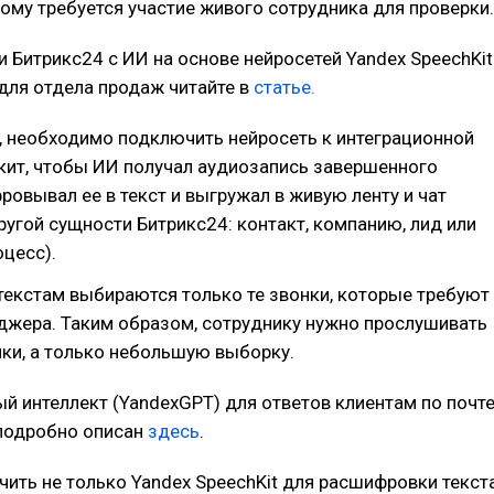
тому требуется участие живого сотрудника для проверки.
и Битрикс24 с ИИ на основе нейросетей Yandex SpeechKit
для отдела продаж читайте в
статье.
, необходимо подключить нейросеть к интеграционной
кит, чтобы ИИ получал аудиозапись завершенного
ровывал ее в текст и выгружал в живую ленту и чат
ругой сущности Битрикс24: контакт, компанию, лид или
цесс).
текстам выбираются только те звонки, которые требуют
джера. Таким образом, сотруднику нужно прослушивать
нки, а только небольшую выборку.
й интеллект (YandexGPT) для ответов клиентам по почт
 подробно описан
здесь
.
ть не только Yandex SpeechKit для расшифровки текста