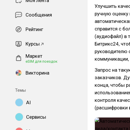
Моя лента
Улучшить качес
ручную оценку
Сообщения
автоматическа
справится с б
Рейтинг
(аудиофайл) в 
Курсы
Битрикс24, что
руководителю 
Маркет
коммуникации, 
eSIM для поездок
Запрос на так
Викторина
заказчиков. Ду
конца, чтобы р
Темы
использованием
контроля каче
AI
(расшифровки в
Сервисы