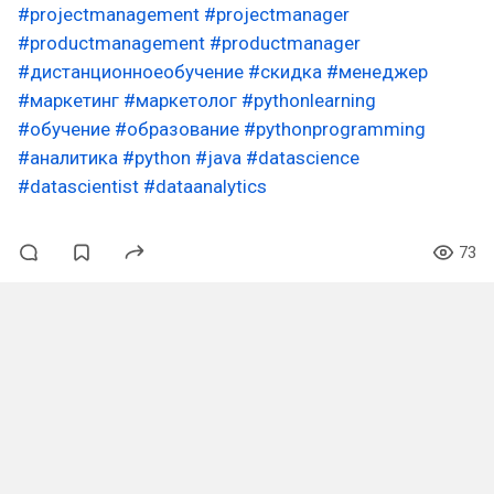
#projectmanagement
#projectmanager
#productmanagement
#productmanager
#дистанционноеобучение
#скидка
#менеджер
#маркетинг
#маркетолог
#pythonlearning
#обучение
#образование
#pythonprogramming
#аналитика
#python
#java
#datascience
#datascientist
#dataanalytics
73