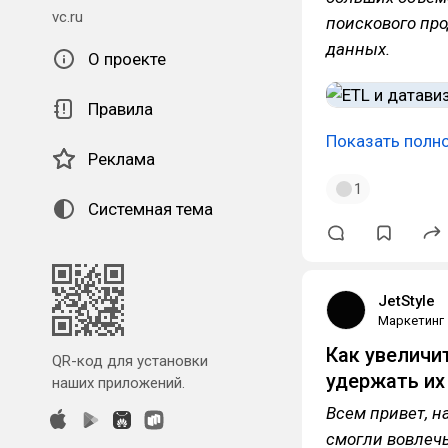
vc.ru
поискового пр
данных.
О проекте
Правила
Показать полн
Реклама
1
Системная тема
JetStyle
Маркетинг
Как увеличит
QR-код для установки
удержать их
наших приложений.
Всем привет, н
смогли вовлечь