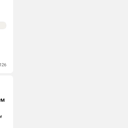
126
ем
м