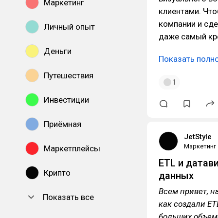
Маркетинг
клиентами. Чт
компании и сде
Личный опыт
даже самый кр
Деньги
Показать полн
Путешествия
1
Инвестиции
Приёмная
JetStyle
Маркетинг
Маркетплейсы
ETL и датави
Крипто
данных
Всем привет, н
Показать все
как создали E
больших объем