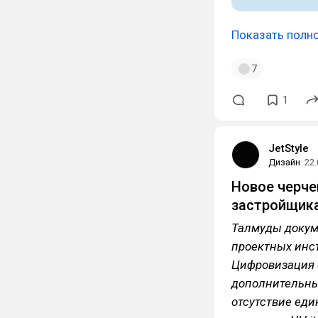
Показать полн
7
1
JetStyle
Дизайн
22.
Новое черче
застройщик
Талмуды докум
проектных инст
Цифровизация 
дополнительные
отсутствие еди