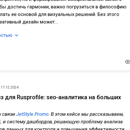
обы достичь гармонии, важно погрузиться в философию
лать ее основой для визуальных решений. Без этого
еативный дизайн может…
остью
17.12.2024
з для Rusprofile: seo-аналитика на больших
а связи
JetStyle.Promo
. В этом кейсе мы рассказываем,
TL и систему дашбордов, решающую проблему анализа
ов данных для контроля и повышения эффективности