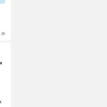
1.2K
и
,