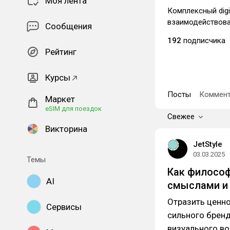
Моя лента
Комплексный digi
взаимодействова
Сообщения
192
подписчика
Рейтинг
Курсы
Посты
Коммент
Маркет
eSIM для поездок
Свежее
Викторина
JetStyle
03.03.2025
Темы
Как философ
AI
смыслами и
Отразить ценн
Сервисы
сильного брен
визуального во