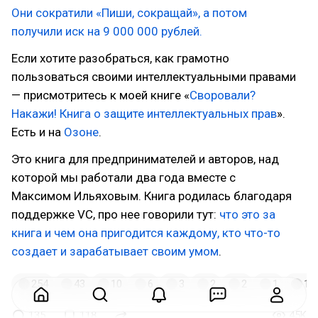
Они сократили «Пиши, сокращай», а потом
получили иск на 9 000 000 рублей.
Если хотите разобраться, как грамотно
пользоваться своими интеллектуальными правами
— присмотритесь к моей книге «
Своровали?
Накажи! Книга о защите интеллектуальных прав
».
Есть и на
Озоне
.
Это книга для предпринимателей и авторов, над
которой мы работали два года вместе с
Максимом Ильяховым. Книга родилась благодаря
поддержке VC, про нее говорили тут:
что это за
книга и чем она пригодится каждому, кто что-то
создает и зарабатывает своим умом
.
254
43
10
6
3
2
2
1
1
135
118
45K