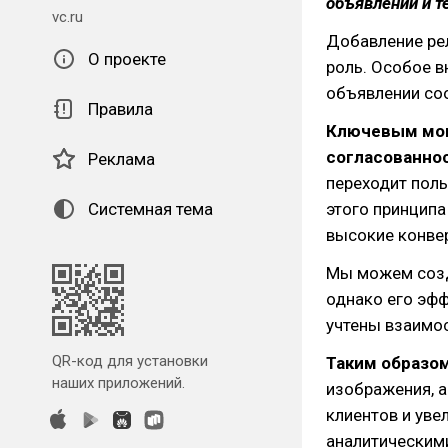
объявлений и т
vc.ru
Добавление ре
О проекте
роль. Особое в
объявлении со
Правила
Ключевым мом
согласованнос
Реклама
переходит поль
Системная тема
этого принципа
высокие конвер
Мы можем созд
однако его эфф
учтены взаимо
QR-код для установки
Таким образо
наших приложений.
изображения, а
клиентов и уве
аналитическим