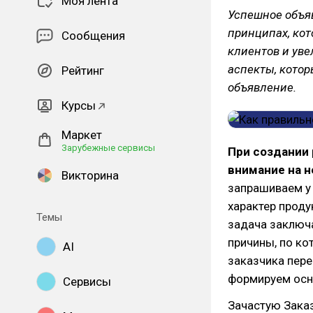
Моя лента
Успешное объя
принципах, ко
Сообщения
клиентов и уве
аспекты, кото
Рейтинг
объявление.
Курсы
Маркет
Зарубежные сервисы
При создании
внимание на 
Викторина
запрашиваем у
характер проду
Темы
задача заключа
причины, по к
AI
заказчика пере
формируем осн
Сервисы
Зачастую Зака