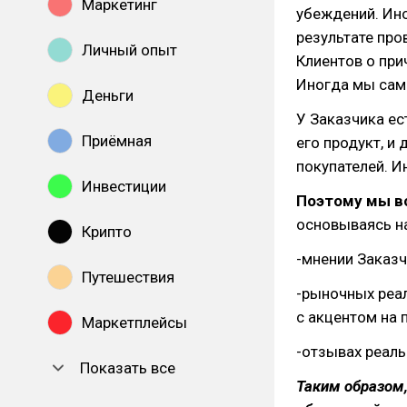
Маркетинг
убеждений. Ин
результате про
Личный опыт
Клиентов о при
Иногда мы сами
Деньги
У Заказчика ес
Приёмная
его продукт, и
покупателей. И
Инвестиции
Поэтому мы в
основываясь на
Крипто
-мнении Заказч
Путешествия
-рыночных реал
с акцентом на 
Маркетплейсы
-отзывах реаль
Показать все
Таким образом