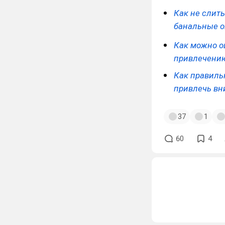
Как не слит
банальные о
Как можно о
привлечени
Как правиль
привлечь вн
37
1
60
4