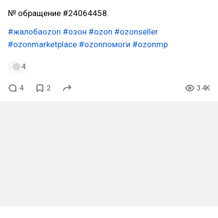
№ обращение #24064458.
#жалобаozon
#озон
#ozon
#ozonseller
#ozonmarketplace
#ozonпомоги
#ozonmp
4
4
2
3.4K