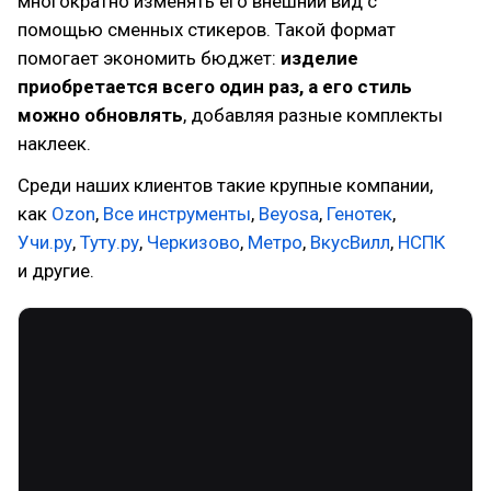
многократно изменять его внешний вид с
помощью сменных стикеров. Такой формат
помогает экономить бюджет:
изделие
приобретается всего один раз, а его стиль
можно обновлять
, добавляя разные комплекты
наклеек.
Среди наших клиентов такие крупные компании,
как
Ozon
,
Все инструменты
,
Beyosa
,
Генотек
,
Учи.ру
,
Туту.ру
,
Черкизово
,
Метро
,
ВкусВилл
,
НСПК
и другие.