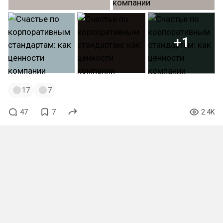
+1
17
7
47
7
2.4K