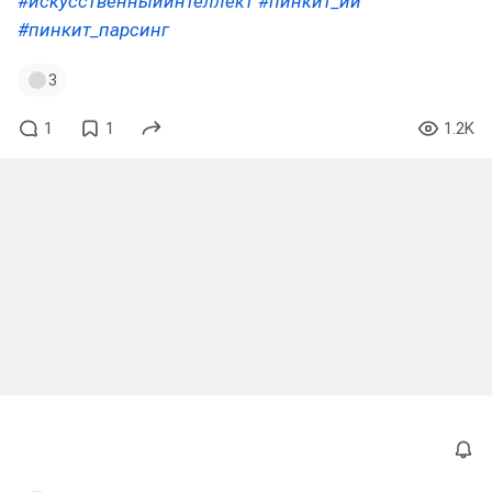
#искусственныйинтеллект
#пинкит_ии
#пинкит_парсинг
3
1
1
1.2K