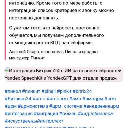
интонацию. Кроме того по мере работы с
интеграцией список критериев к звонку можно
постоянно дополнять.
С учетом того, что нейросеть постоянно
обучается, мы получаем дополнительного
помощника роста КПД нашей фирмы.
Алексей Окара, основатель Пинол и продакт-
менеджер Пинкит
#пинол
#пинкит
#pinall
#pinkit
#bitrix24
#битрикс24
#amo
#amocrm
#амо
#амоцрм
#crm
#црм
#црмсистема
#црм_система
#внедрениецрм
#интеграция
#миграция
#обмен
#иидлябизнеса
#искуственныйинтеллект