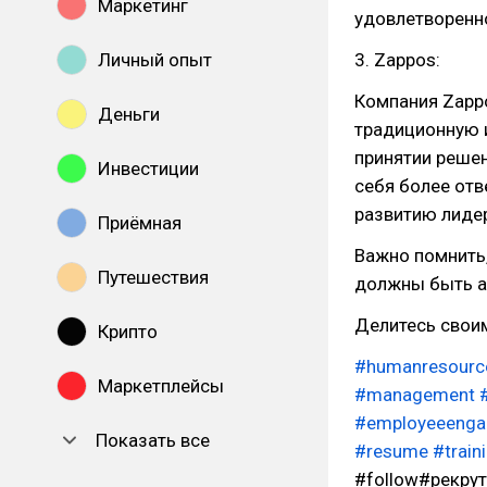
Маркетинг
удовлетворенно
Личный опыт
3. Zappos:
Компания Zappo
Деньги
традиционную 
принятии решен
Инвестиции
себя более отв
развитию лидер
Приёмная
Важно помнить,
Путешествия
должны быть ад
Делитесь свои
Крипто
#humanresourc
Маркетплейсы
#management
#employeeeng
Показать все
#resume
#train
#follow#рекру