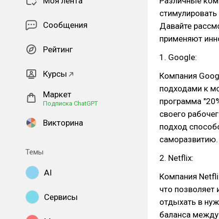
Моя лента
Различные ком
стимулировать 
Сообщения
Давайте рассм
применяют инн
Рейтинг
1. Google:
Курсы
Компания Goog
подходами к мо
Маркет
программа "20%
Подписка ChatGPT
своего рабочег
Викторина
подход способс
саморазвитию.
Темы
2. Netflix:
AI
Компания Netfl
что позволяет 
Сервисы
отдыхать в ну
баланса между