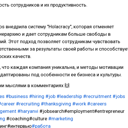
сть сотрудников и их продуктивность.
s внедрила систему "Holacracy", которая отменяет
иерархию и дает сотрудникам больше свободы в
ий. Этот подход позволяет сотрудникам чувствовать
етственными за результаты своей работы и способствуе
ских качеств.
 что каждая компания уникальна, и методы мотивации
аптированы под особенности ее бизнеса и культуры.
ми мыслями в комментариях 🙌
es
#business
#hiring
#job
#leadership
#recruitment
#jobs
#career
#recruiting
#thanksgiving
#work
#careers
agement
#haryanvi
#jobsearch#employment#entrepreneur
ing
#coaching#culture
#marketing
тинг#интервью
#работа