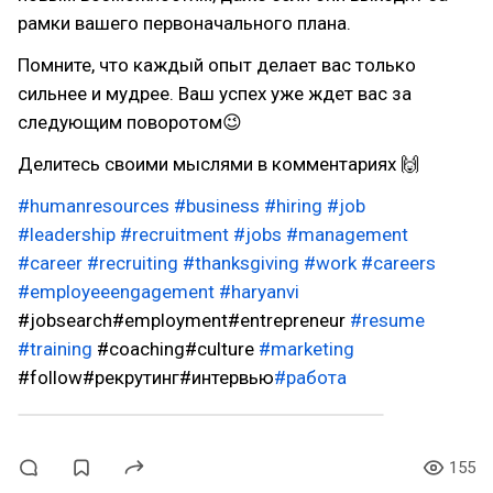
рамки вашего первоначального плана.
Помните, что каждый опыт делает вас только
сильнее и мудрее. Ваш успех уже ждет вас за
следующим поворотом😉
Делитесь своими мыслями в комментариях 🙌
#humanresources
#business
#hiring
#job
#leadership
#recruitment
#jobs
#management
#career
#recruiting
#thanksgiving
#work
#careers
#employeeengagement
#haryanvi
#jobsearch#employment#entrepreneur
#resume
#training
#coaching#culture
#marketing
#follow#рекрутинг#интервью
#работа
155