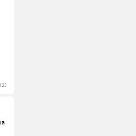
123
на