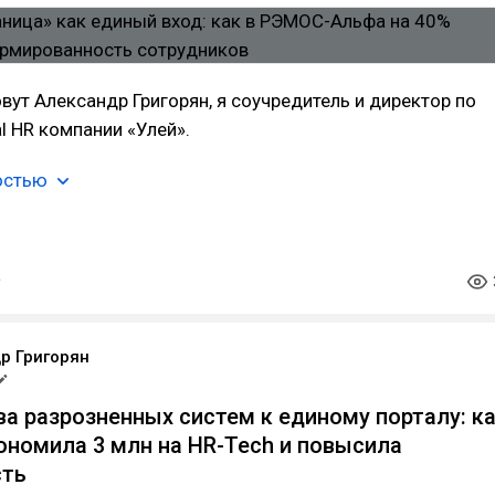
овут Александр Григорян, я соучредитель и директор по
al HR компании «Улей».
остью
р Григорян
а разрозненных систем к единому порталу: к
ономила 3 млн на HR-Tech и повысила
сть