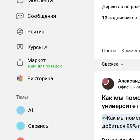
Моя лента
Директор по разв
Сообщения
13
подписчиков
Рейтинг
Курсы
Посты
Коммент
Маркет
Свежее
eSIM для поездок
Викторина
Александ
Офис
3 ию
Как мы помо
Темы
университет
AI
Сервисы