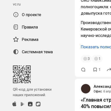
ОАО «Авексима
vc.ru
полногоцикла: 
довыпуска гот
О проекте
Производствен
Правила
Кемеровской об
научно-исследо
Реклама
Показать полн
Системная тема
3
1
1
Александ
QR-код для установки
Офис
6 ап
наших приложений.
«Главная ст
40% повыси