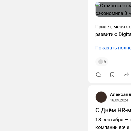
Привет, меня з
развитию Digit
Показать полн
5
Александ
18.09.2024
С Днём HR-м
18 сентября — 
компании ярче 