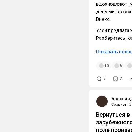
вдохновляют, м
день мы хотим 
Винкс
Улей предлагае
Разберитесь, к
Показать полн
10
6
7
2
Александ
Сервисы
2
Вернуться в 
зарубежного
поле произв