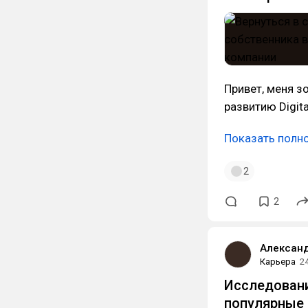
Привет, меня з
развитию Digita
Показать полн
2
2
Александ
Карьера
2
Исследовани
популярные 