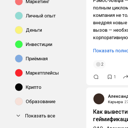
Рэмос-Альфа — 
Маркетинг
полным циклом,
компания не то
Личный опыт
внедряя новые 
Деньги
вызов — необх
корпоративную
Инвестиции
Показать полн
Приёмная
2
Маркетплейсы
1
Крипто
Александ
Образование
Карьера
2
Как вывести
Показать все
геймификаци