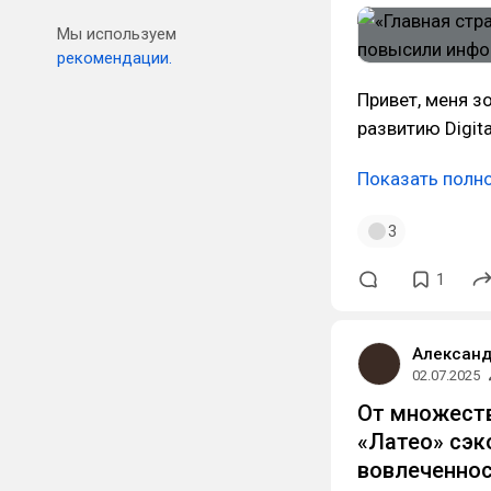
Мы используем
рекомендации.
Привет, меня з
развитию Digit
Показать полн
3
1
Александ
02.07.2025
От множеств
«Латео» сэк
вовлеченно