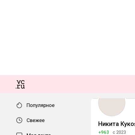
Популярное
Свежее
Никита Куко
+963
с 2023