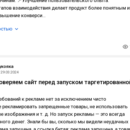
ичинам: 📍Улучшение пользовательского опыта:
тапов взаимодействия делает продукт более понятным и
вышение конверси…
остью
укояка
29.03.2024
роверяем сайт перед запуском таргетированно
ебований к рекламе нет за исключением чисто
е рекламировать запрещенные товары, не использовать
 изображения и т. д. Но запуск рекламы — это всегда
много денег. Знали бы вы, сколько мы видели неудачных
ама запущена, а ссылка битая; реклама запущена, а това