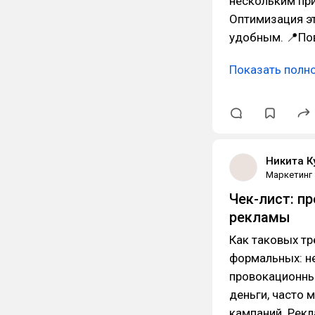
нескольким пр
Оптимизация э
удобным. 📍По
Показать полн
Никита К
Маркетинг
Чек-лист: п
рекламы
Как таковых тр
формальных: н
провокационные
деньги, часто 
кампаний. Рекл