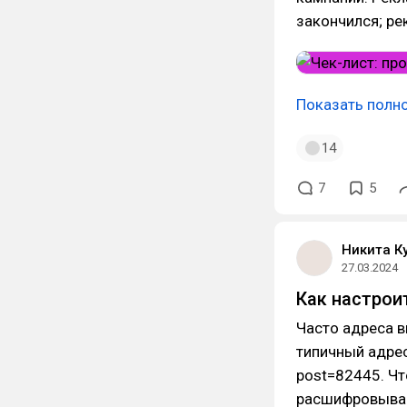
закончился; ре
Показать полн
14
7
5
Никита К
27.03.2024
Как настрои
Часто адреса в
типичный адрес
post=82445. Чт
расшифровываю