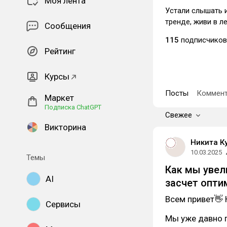
Моя лента
Устали слышать и
тренде, живи в л
Сообщения
115
подписчиков
Рейтинг
Курсы
Посты
Коммент
Маркет
Подписка ChatGPT
Свежее
Викторина
Никита К
10.03.2025
Темы
Как мы увел
AI
засчет опти
Всем привет👋
Сервисы
Мы уже давно 