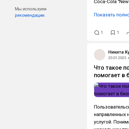
Coca-Cola "New
Мы используем
Показать полн
рекомендации.
1
1
Никита К
20.01.2025
Что такое п
помогает в 
Пользовательск
направленных н
услугой. Поним