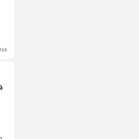
165
й
р