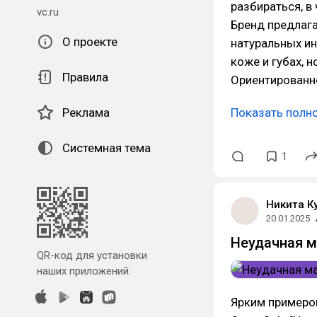
разбираться, в
vc.ru
Бренд предлаг
О проекте
натуральных ин
коже и губах, 
Правила
Ориентированн
Реклама
Показать полн
Системная тема
1
Никита К
20.01.2025
Неудачная м
QR-код для установки
наших приложений.
Ярким примером