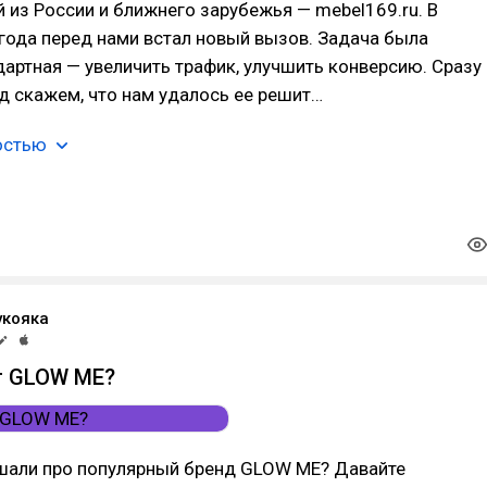
 из России и ближнего зарубежья — mebel169.ru. В
года перед нами встал новый вызов. Задача была
артная — увеличить трафик, улучшить конверсию. Сразу
д скажем, что нам удалось ее решит…
остью
укояка
т GLOW ME?
шали про популярный бренд GLOW ME? Давайте