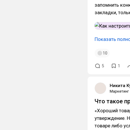
запомнить конк
закладки, толь
Показать полн
10
5
1
Никита К
Маркетинг
Что такое п
«Хороший товар
утверждение. 
товаре либо усл