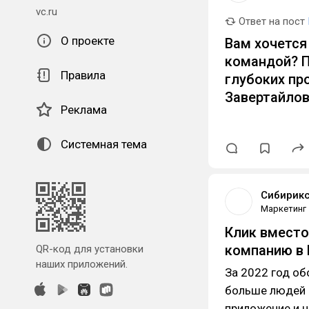
vc.ru
Ответ на пост
О проекте
Вам хочется
командой? П
Правила
глубоких пр
Завертайлов
Реклама
Системная тема
Сибирик
Маркетинг
Клик вместо
компанию в 
QR-код для установки
наших приложений.
За 2022 год об
больше людей 
приложение и н