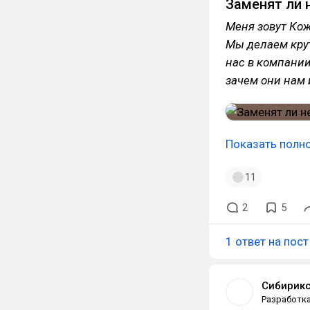
Заменят ли 
Меня зовут Кож
Мы делаем крут
нас в компании
зачем они нам 
Показать полн
11
2
5
1 ответ на пост
Сибирик
Разработк