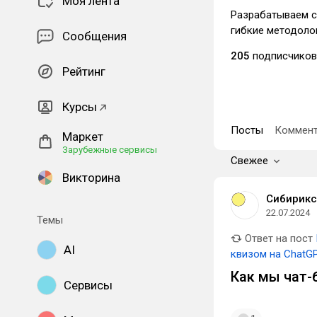
Моя лента
Разрабатываем с
гибкие методоло
Сообщения
205
подписчиков
Рейтинг
Курсы
Посты
Коммент
Маркет
Зарубежные сервисы
Свежее
Викторина
Сибирикс
22.07.2024
Темы
Ответ на пост
AI
квизом на ChatG
Как мы чат-б
Сервисы