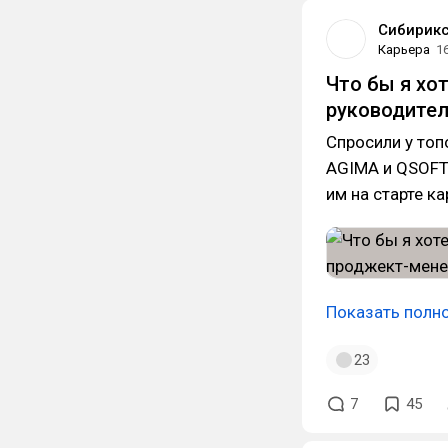
Сибирик
Карьера
1
Что бы я хо
руководите
Спросили у топо
AGIMA и QSOFT)
им на старте к
Показать полн
23
7
45