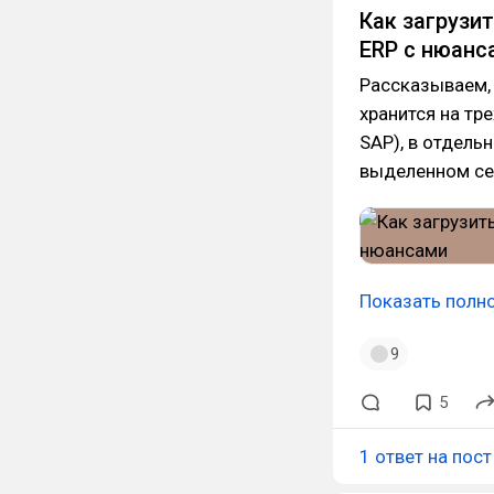
Как загрузи
ERP с нюанс
Рассказываем, 
хранится на тр
SAP), в отдель
выделенном се
Показать полн
9
5
1 ответ на пост