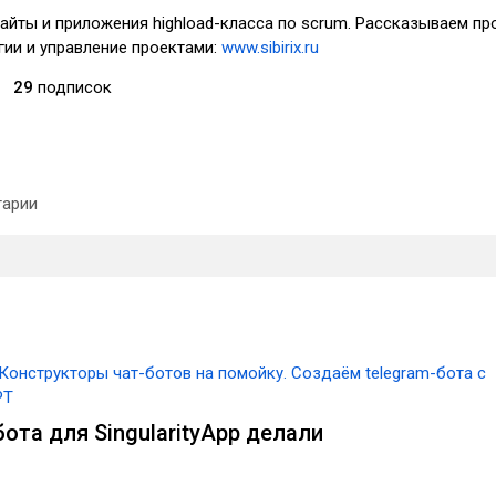
айты и приложения highload-класса по scrum. Рассказываем пр
гии и управление проектами:
www.sibirix.ru
29
подписок
арии
Конструкторы чат-ботов на помойку. Создаём telegram-бота с
PT
ота для SingularityApp делали