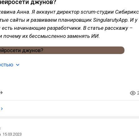
нейросети джунов?
евина Анна. Я аккаунт директор scrum-студии Сибирикс
ые сайты и развиваем планировщик SingularutyApp. И у
 есть начинающие разработчики. В статье расскажу –
и почему их бессмысленно заменять ИИ.
остью
с
а
15.03.2023