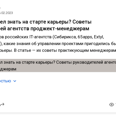
с
6.02.2023
тел знать на старте карьеры? Советы
лей агентств проджект-менеджерам
в российских IT-агентств (Сибирикса, 65apps, Extyl,
, какие знания об управлении проектами пригодились б
арьеры. В статье — их советы практикующим менеджерам
остью