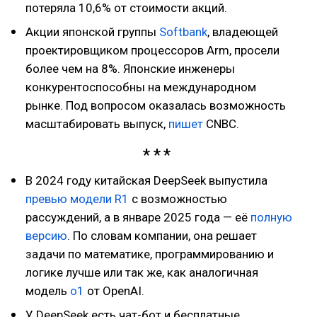
потеряла 10,6% от стоимости акций.
Акции японской группы
Softbank
, владеющей
проектировщиком процессоров Arm, просели
более чем на 8%. Японские инженеры
конкурентоспособны на международном
рынке. Под вопросом оказалась возможность
масштабировать выпуск,
пишет
CNBC.
В 2024 году китайская DeepSeek выпустила
превью модели R1
с возможностью
рассуждений, а в январе 2025 года — её
полную
версию
. По словам компании, она решает
задачи по математике, программированию и
логике лучше или так же, как аналогичная
модель
o1
от OpenAI.
У DeepSeek есть чат-бот и бесплатные