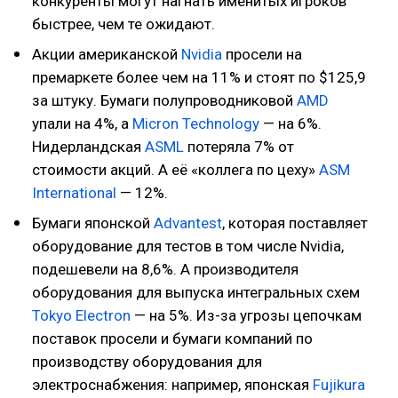
конкуренты могут нагнать именитых игроков
быстрее, чем те ожидают.
Акции американской
Nvidia
просели на
премаркете более чем на 11% и стоят по $125,9
за штуку. Бумаги полупроводниковой
AMD
упали на 4%, а
Micron Technology
— на 6%.
Нидерландская
ASML
потеряла 7% от
стоимости акций. А её «коллега по цеху»
ASM
International
— 12%.
Бумаги японской
Advantest
, которая поставляет
оборудование для тестов в том числе Nvidia,
подешевели на 8,6%. А производителя
оборудования для выпуска интегральных схем
Tokyo Electron
— на 5%. Из-за угрозы цепочкам
поставок просели и бумаги компаний по
производству оборудования для
электроснабжения: например, японская
Fujikura