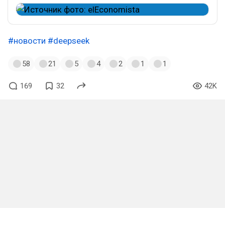
#новости
#deepseek
58
21
5
4
2
1
1
169
32
42K