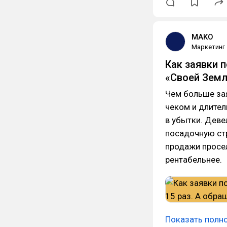
MAKO
Маркетинг
Как заявки 
«Своей Земли
Чем больше зая
чеком и длител
в убытки. Деве
посадочную стр
продажи просел
рентабельнее.
Показать полн