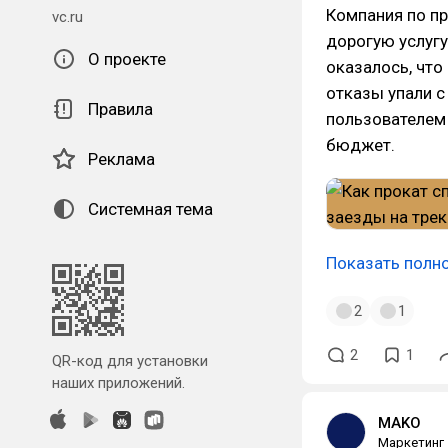
Компания по п
vc.ru
дорогую услугу
О проекте
оказалось, чт
отказы упали с
Правила
пользователем
бюджет.
Реклама
Системная тема
Показать полн
2
1
2
1
QR-код для установки
наших приложений.
MAKO
Маркетинг