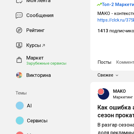
Моя лента
Топ-2 Маркет
МАКО - контекстн
Сообщения
https://clck.ru/3
Рейтинг
1413
подписчик
Курсы
Маркет
Посты
Коммент
Зарубежные сервисы
Викторина
Свежее
MAKO
Темы
Маркетинг
AI
Как ошибка 
сезон прока
Сервисы
В разгар сезон
доля рекламны