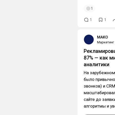
1
1
1
MAKO
Маркетинг
Рекламирова
87% — как м
аналитики
На зарубежном
было привычной
звонков) и CRM
масштабировал
сайте до заявк
алгоритмы и ув