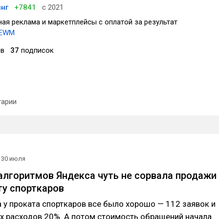
инг
+7841
с 2021
ая реклама и маркетплейсы с оплатой за результат
75EWM
ов
37
подписок
арии
30 июля
алгоритмов Яндекса чуть не сорвала продажи
ту спорткаров
а у проката спорткаров все было хорошо — 112 заявок и
х расходов 20%. А потом стоимость обращений начала