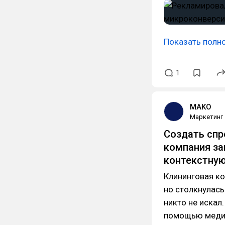
Показать полн
1
MAKO
Маркетинг
Создать спр
компания за
контекстную 
Клининговая к
но столкнулась
никто не искал
помощью медий