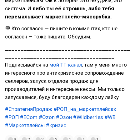
маркетплейсам как к лотерее. Это не удача, это
система. И
либо ты её строишь, либо тебя
перемалывает маркетплейс-мясорубка.
💬 Кто согласен — пишите в комментах, кто не
согласен — тоже пишите. Обсудим.
________________________________________
___________________________________
Подписывайся на
мой ТГ-канал
, там у меня много
интересного про антикризисное сопровождение
селлеров, запуск отделов продаж для
производителей и интересные кексы. Мы только
запускаемся, буду благодарен каждому лайку
#СтратегияПродаж
#РОП_на_маркетплейсах
#РОП
#EСom
#Ozon
#Озон
#Wildberries
#WB
#Маркетплейсы
#кризис
3
2
2
2
1
1
1