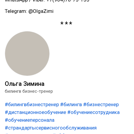
Telegram: @OlgaZimi
Ольга Зимина
билингв бизнес-тренер
#билингвбизнестренер
#билингв
#бизнестренер
#дистанционноеобучение
#обучениесотрудника
#обучениеперсонала
#страндартысервисногообслуживания