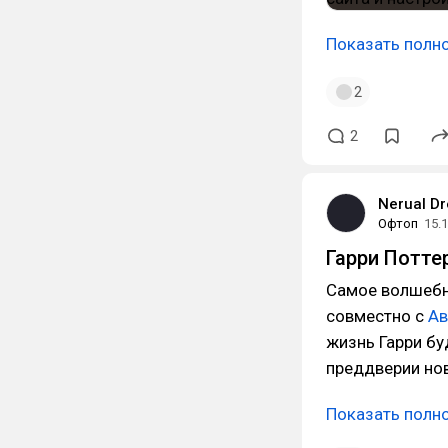
Показать полн
2
2
Nerual D
Офтоп
15.
Гарри Поттер
Самое волшебно
совместно с
Ав
жизнь Гарри бу
преддверии но
Показать полн