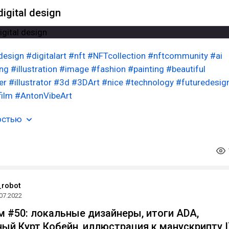
digital design
design
#digitalart
#nft
#NFTcollection
#nftcommunity
#ai
ng
#illustration
#image
#fashion
#painting
#beautiful
er
#illustrator
#3d
#3DArt
#nice
#technology
#futuredesig
film
#AntonVibeArt
остью
robot
07.2022
 #50: локальные дизайнеры, итоги ADA,
ый Курт Кобейн, иллюстрация к манускрипту 