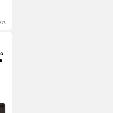
378
ью
в