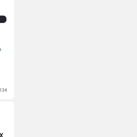
n
134
IX