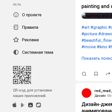
vc.ru
painting and 
О проекте
Правила
#art
#graphic
#
#picture
#drawi
Реклама
#beautiful_flow
#movie
#kino
#
Системная тема
Показать полн
QR-код для установки
red_mad_
наших приложений.
Дизайн
05.
Дизайн-джем
анимированн