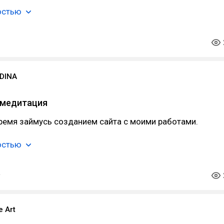
остью
LDINA
 медитация
ремя займусь созданием сайта с моими работами.
остью
e Art