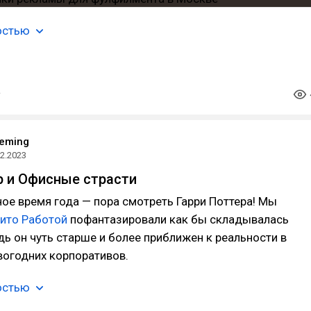
остью
reming
12.2023
 и Офисные страсти⁠⁠
е время года — пора смотреть Гарри Поттера! Мы
ито Работой
пофантазировали как бы складывалась
дь он чуть старше и более приближен к реальности в
вогодних корпоративов.
остью