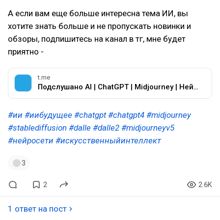
А если вам еще больше интересна тема ИИ, вы
хотите знать больше и не пропускать новинки и
обзоры, подпишитесь на канал в тг, мне будет
приятно -
t.me
Подслушано AI | ChatGPT | Midjourney | Нейросети
#ии
#иибудущее
#chatgpt
#chatgpt4
#midjourney
#stablediffusion
#dalle
#dalle2
#midjourneyv5
#нейросети
#искусственныйинтеллект
3
2
2.6K
1 ответ на пост