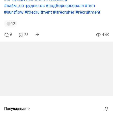
#найм_сотрудников
#подборперсонала
#hrm
#huntflow
#itrecruitment
#itrecruiter
#recruitment
12
6
25
4.4K
Популярные