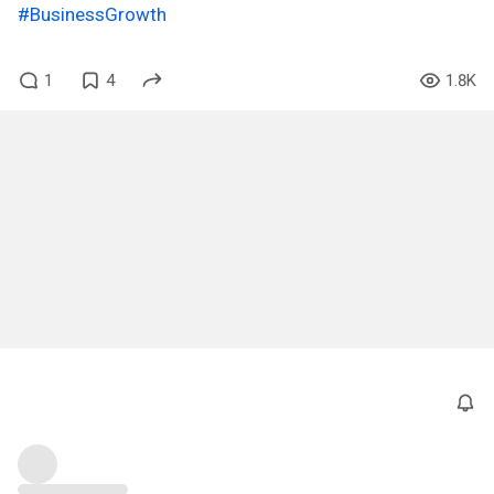
#BusinessGrowth
1
4
1.8K