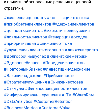
и принять обоснованные решения о ценовой
стратегии.
#жизненнаяценность
#коэффициентоттока
#приобретениеклиентов
#удержаниеклиентов
#ценностьклиентов
#маркетинговыеусилия
#лояльностьклиентов
#генерациядоходов
#приоритизация
#снижениеоттока
#улучшениеклиентскогоопыта
#движениероста
#долгосрочныйуспех
#клиентскиеметрики
#Здоровьебизнеса
#Поведениеклиентов
#Повторныйбизнес
#Инвестицииудержание
#Влияниенадоходы
#Прибыльность
#Стратегииулучшения
#Снижениеотсева
#Стимулы
#Финансоваяценностьклиентов
#Информированныерешения
#LTV
#ChurnRate
#DataAnalytics
#CustomerRetention
#BusinessMetrics
#CustomerValue