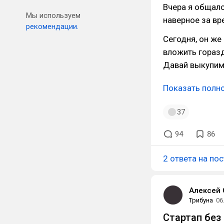
Вчера я общалс
Мы используем
наверное за вр
рекомендации.
Сегодня, он же
вложить горазд
Давай выкупим
Показать полн
37
94
86
2 ответа на пос
Алексей 
Трибуна
06
Стартап без