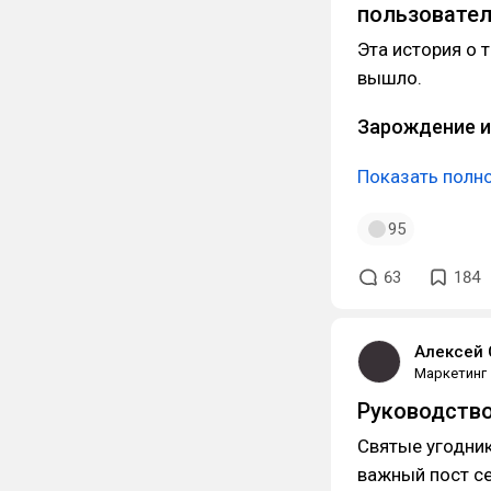
пользовател
Эта история о т
вышло.
Зарождение 
Показать полн
95
63
184
Алексей 
Маркетинг
Руководство
Святые угодни
важный пост се