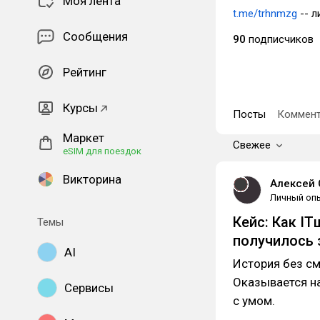
Моя лента
t.me/trhnmzg
-- л
Сообщения
90
подписчиков
Рейтинг
Курсы
Посты
Коммент
Маркет
Свежее
eSIM для поездок
Викторина
Алексей 
Личный оп
Кейс: Как IT
Темы
получилось 
AI
История без см
Оказывается на
Сервисы
с умом.