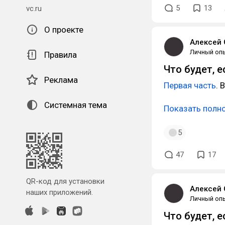
5
13
vc.ru
О проекте
Алексей 
Личный оп
Правила
Что будет, 
Реклама
Первая часть
. 
Системная тема
Показать полн
5
47
17
QR-код для установки
Алексей 
наших приложений.
Личный оп
Что будет, 