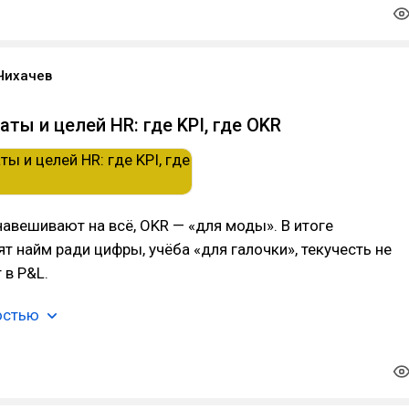
Чихачев
ты и целей HR: где KPI, где OKR
навешивают на всё, OKR — «для моды». В итоге
ят найм ради цифры, учёба «для галочки», текучесть не
 в P&L.
остью