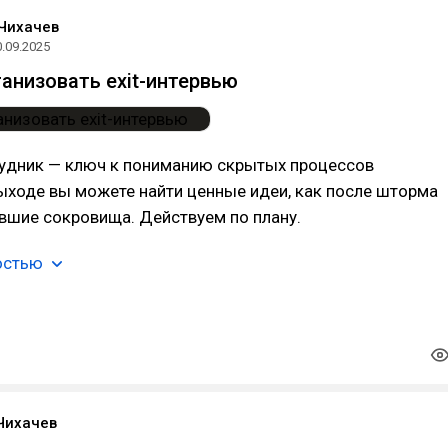
Чихачев
0.09.2025
ганизовать exit-интервью
удник — ключ к пониманию скрытых процессов
ыходе вы можете найти ценные идеи, как после шторма
вшие сокровища. Действуем по плану.
остью
Чихачев