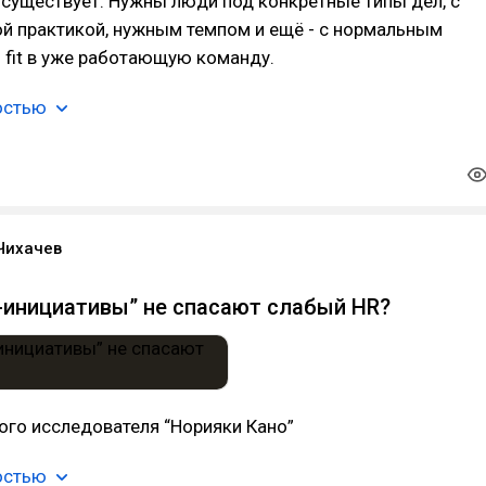
 существует. Нужны люди под конкретные типы дел, с
й практикой, нужным темпом и ещё - с нормальным
 fit в уже работающую команду.
остью
Чихачев
-инициативы” не спасают слабый HR?
ого исследователя “Норияки Кано”
остью