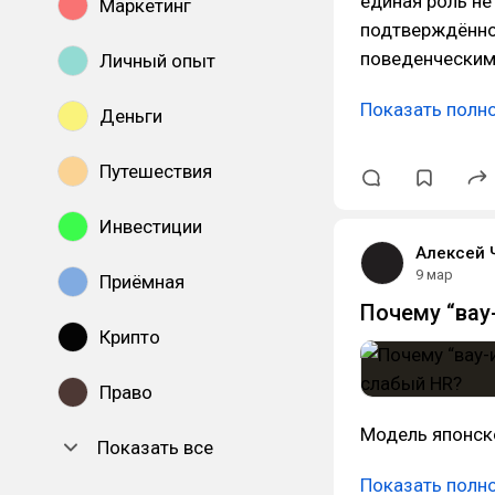
единая роль не
Маркетинг
подтверждённо
поведенческим
Личный опыт
Показать полн
Деньги
Путешествия
Инвестиции
Алексей 
9 мар
Приёмная
Почему “вау
Крипто
Право
Модель японск
Показать все
Показать полн