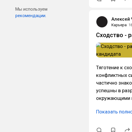
Мы используем
рекомендации.
Алексей 
Карьера
1
Сходство - 
Тяготение к сх
конфликтных си
частично знак
успешны в раз
окружающими и
Показать полн