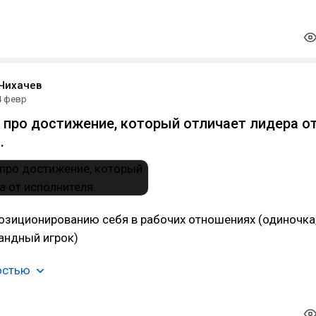
Чихачев
4 февр
 про достижение, который отличает лидера о
.
озиционированию себя в рабочих отношениях (одиночка
андный игрок)
остью