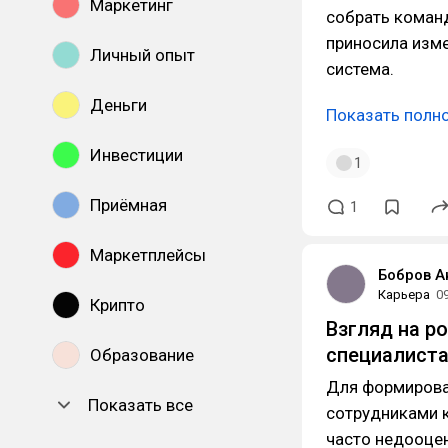
Маркетинг
собрать коман
приносила изм
Личный опыт
система.
Деньги
Показать полн
Инвестиции
1
Приёмная
1
Маркетплейсы
Бобров А
Карьера
0
Крипто
Взгляд на р
специалист
Образование
Для формирова
Показать все
сотрудниками к
часто недооцен