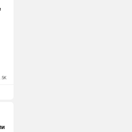
и
1.5K
ли