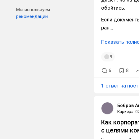
обойтись.
Мы используем
рекомендации.
Если документы
ран…
Показать полн
9
6
8
1 ответ на пост
Бобров А
Карьера
0
Как корпора
с целями ко