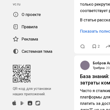
только рекрути
vc.ru
соответствует 
О проекте
В статье расск
Правила
Показать полн
Реклама
2
Системная тема
Бобров А
Трибуна
20
База знаний
затраты ко
QR-код для установки
Часто я сталки
наших приложений.
платформы для 
платить за дос
диск?”, но на 