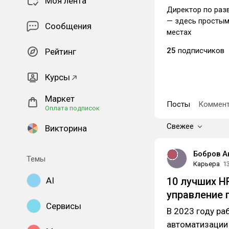
Моя лента
Директор по раз
— здесь простым
Сообщения
местах
25
подписчиков
Рейтинг
Курсы
Маркет
Посты
Коммент
Оплата подписок
Свежее
Викторина
Бобров А
Темы
Карьера
1
AI
10 лучших H
управление 
Сервисы
В 2023 году ра
автоматизации 