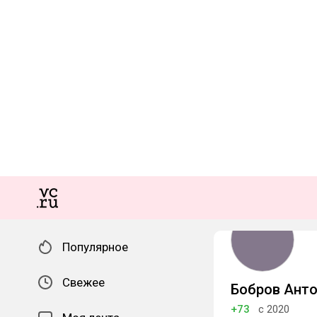
Популярное
Свежее
Бобров Ант
+73
с 2020