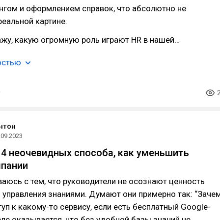
нгом и оформлением справок, что абсолютно не
реальной картине.
ажу, какую огромную роль играют HR в нашей…
остью
нтон
.09.2023
: 4 неочевидных способа, как уменьшить
мпании
ваюсь с тем, что руководители не осознают ценность
управления знаниями. Думают они примерно так: “Заче
туп к какому-то сервису, если есть бесплатный Google-
деле оказывается, что без удобной базы знаний не