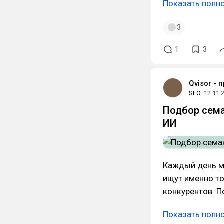
Показать полн
3
1
3
Qvisor - 
SEO
12.11.
Подбор сема
ИИ
Каждый день м
ищут именно то
конкурентов. П
Показать полн