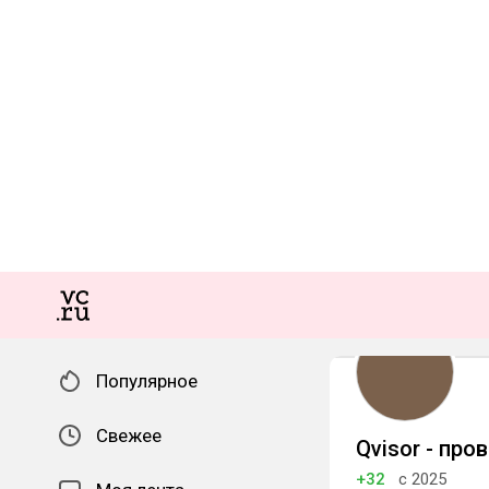
Популярное
Свежее
Qvisor - про
+32
с 2025