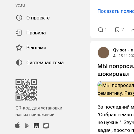
vc.ru
Показать полн
О проекте
1
2
Правила
Реклама
Qvisor - 
AI
25.11.20
Системная тема
МЫ попросил
шокировал
За последний м
QR-код для установки
"Собрал семант
наших приложений.
не нужны". Зву
задач, просто п