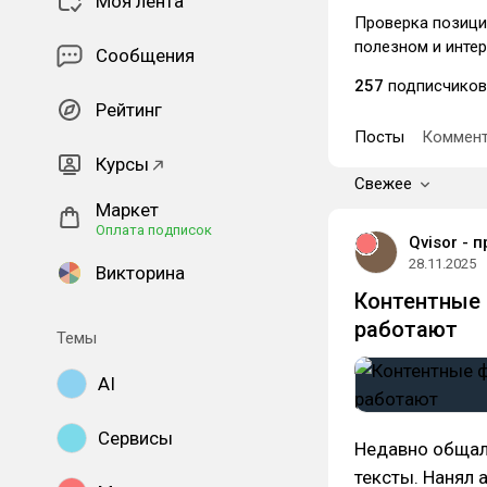
Моя лента
Проверка позиций
полезном и интер
Сообщения
257
подписчиков
Рейтинг
Посты
Коммент
Курсы
Свежее
Маркет
Оплата подписок
Qvisor - 
28.11.2025
Викторина
Контентные 
работают
Темы
AI
Сервисы
Недавно общали
тексты. Нанял 