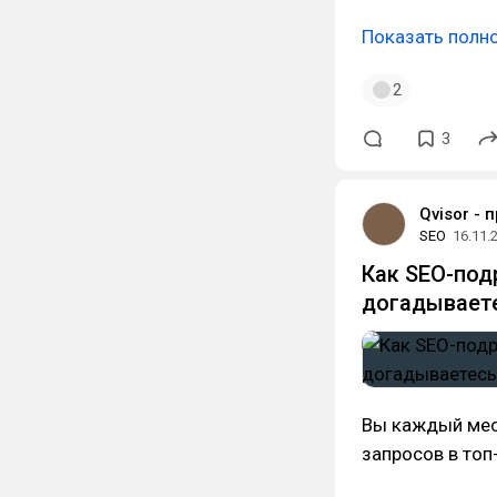
Показать полн
2
3
Qvisor - 
SEO
16.11.
Как SEO-под
догадывает
Вы каждый меся
запросов в топ