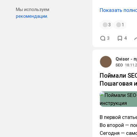
Мы используем
Показать полн
рекомендации.
3
1
3
4
Qvisor - 
SEO
18.11.
Поймали SEO
Пошаговая 
В первой стать
Во второй — по
Сегодня — само