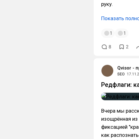
руку.
Показать полн
1
1
8
2
Qvisor - 
SEO
17.11.
Редфлаги: к
Вчера мы расск
изощрённая из 
фиксацией "кра
как распознать