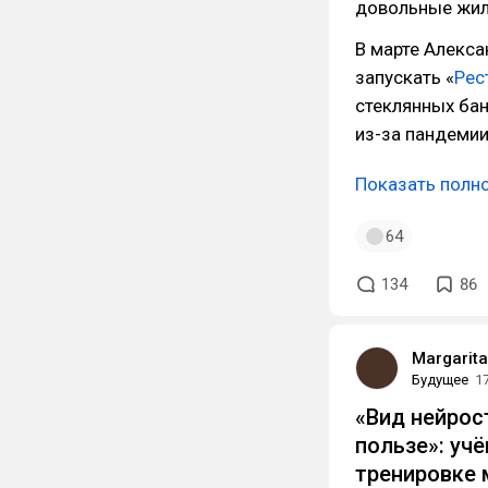
довольные жили
В марте Алекса
запускать «
Рес
стеклянных бан
из-за пандемии
Показать полн
64
134
86
Margarit
Будущее
1
«Вид нейрос
пользе»: уч
тренировке