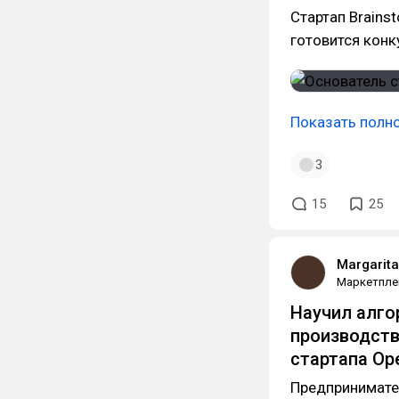
Стартап Brains
готовится кон
Показать полн
3
15
25
Margarit
Маркетпле
Научил алго
производств
стартапа
Op
Предпринимате