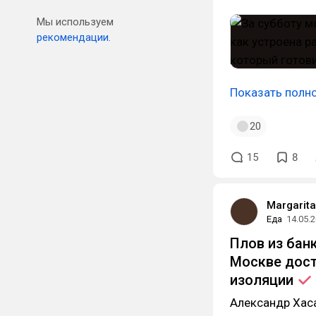
Мы используем
рекомендации.
Показать полн
20
15
8
Margarit
Еда
14.05.
Плов из бан
Москве дост
изоляции
Александр Хаса