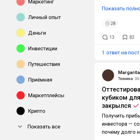
Маркетинг
Показать полн
Личный опыт
28
Деньги
13
82
Инвестиции
1 ответ на пост
Путешествия
Margarit
Техника
30
Приёмная
Оттестирова
Маркетплейсы
кубиком для 
закрылся
Крипто
Получить прибы
инвестора — с
Показать все
почему долго н