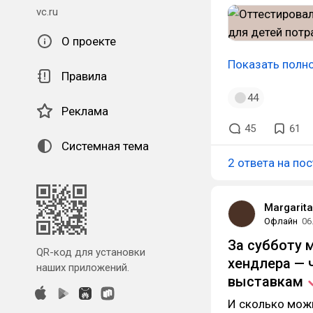
vc.ru
О проекте
Показать полн
Правила
44
Реклама
45
61
Системная тема
2 ответа на пос
Margarit
Офлайн
06
За субботу 
QR-код для установки
хендлера — 
наших приложений.
выставкам
И сколько можн