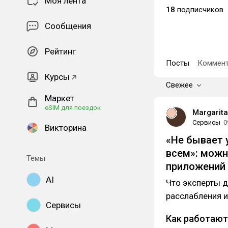
Моя лента
18
подписчиков
Сообщения
Рейтинг
Посты
Коммент
Курсы
Свежее
Маркет
eSIM для поездок
Margarit
Сервисы
0
Викторина
«Не бывает 
всем»: можн
Темы
приложений
AI
Что эксперты 
расслабления и
Сервисы
Как работают