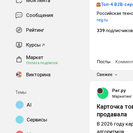
Моя лента
Топ-4 B2B‑сер
Российская техн
Сообщения
reg.ru
Рейтинг
339
подписчиков
Курсы
Маркет
Посты
Коммент
Оплата подписок
Викторина
Свежее
Рег.ру
Темы
Маркетинг
AI
Карточка то
продавала
Сервисы
В 2026 году ка
алгоритмов.