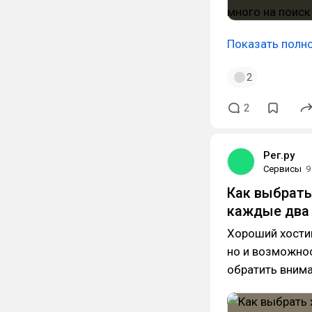
Показать полн
2
2
Рег.ру
Сервисы
9
Как выбрать
каждые два 
Хороший хостин
но и возможнос
обратить внима