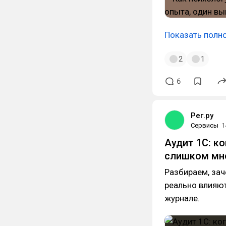
Показать полн
2
1
6
Рег.ру
Сервисы
1
Аудит 1С: к
слишком мно
Разбираем, зач
реально влияют
журнале.