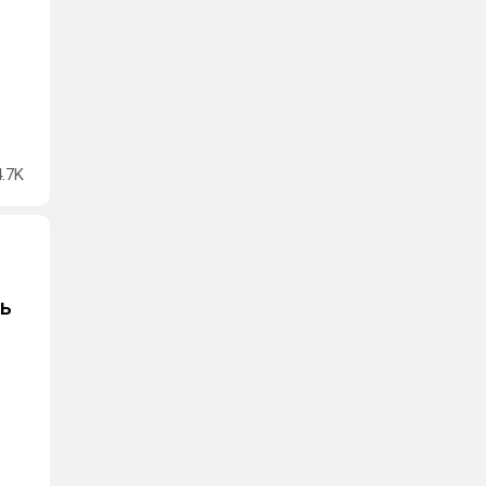
4.7K
ть
м