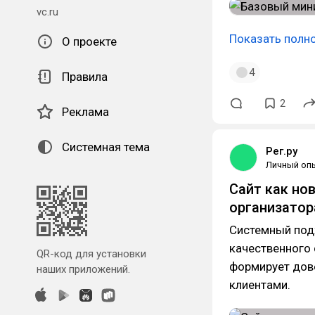
vc.ru
Показать полн
О проекте
4
Правила
2
Реклама
Системная тема
Рег.ру
Личный оп
Сайт как но
организатор
Системный под
качественного 
QR-код для установки
формирует дов
наших приложений.
клиентами.