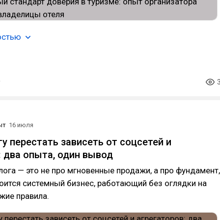
остью
ыт
16 июля
гу перестать зависеть от соцсетей и
: два опыта, один вывод
лога — это не про мгновенные продажи, а про фундамент,
оится системный бизнес, работающий без оглядки на
жие правила.