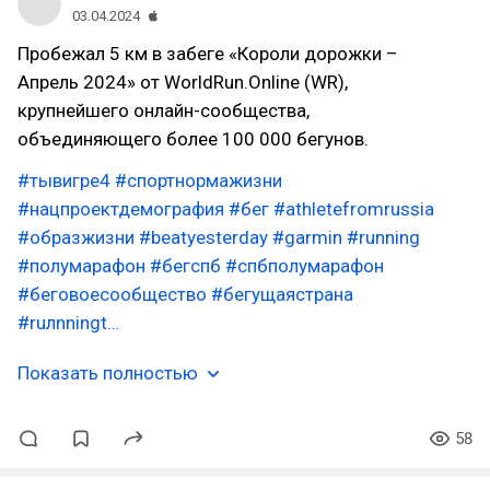
03.04.2024
Пробежал 5 км в забеге «Короли дорожки –
Апрель 2024» от WorldRun.Online (WR),
крупнейшего онлайн-сообщества,
объединяющего более 100 000 бегунов.
#тывигре4
#спортнормажизни
#нацпроектдемография
#бег
#athletefromrussia
#образжизни
#beatyesterday
#garmin
#running
#полумарафон
#бегспб
#спбполумарафон
#беговоесообщество
#бегущаястрана
#ruлnningt…
Показать полностью
58