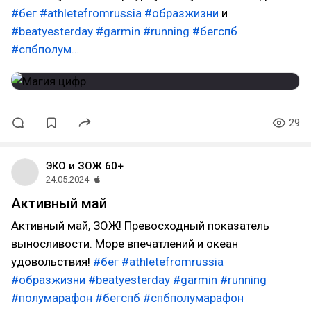
#бег
#athletefromrussia
#образжизни
и
#beatyesterday
#garmin
#running
#бегспб
#спбполум…
29
ЭКО и ЗОЖ 60+
24.05.2024
Активный май
Активный май, ЗОЖ! Превосходный показатель
выносливости. Море впечатлений и океан
удовольствия!
#бег
#athletefromrussia
#образжизни
#beatyesterday
#garmin
#running
#полумарафон
#бегспб
#спбполумарафон