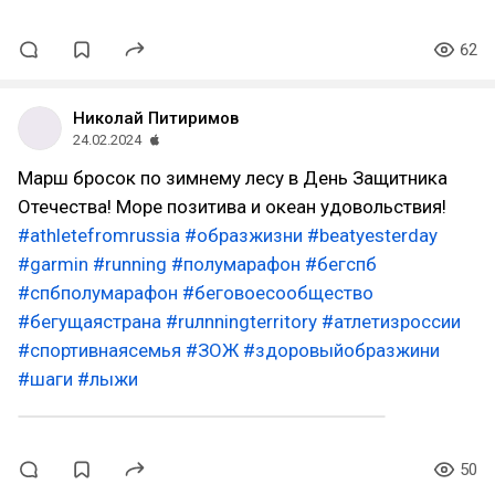
62
Николай Питиримов
24.02.2024
Марш бросок по зимнему лесу в День Защитника
Отечества! Море позитива и океан удовольствия!
#athletefromrussia
#образжизни
#beatyesterday
#garmin
#running
#полумарафон
#бегспб
#спбполумарафон
#беговоесообщество
#бегущаястрана
#ruлnningterritory
#атлетизроссии
#спортивнаясемья
#ЗОЖ
#здоровыйобразжини
#шаги
#лыжи
50