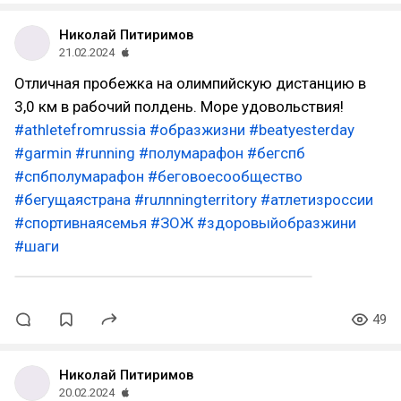
Николай Питиримов
21.02.2024
Отличная пробежка на олимпийскую дистанцию в
3,0 км в рабочий полдень. Море удовольствия!
#athletefromrussia
#образжизни
#beatyesterday
#garmin
#running
#полумарафон
#бегспб
#спбполумарафон
#беговоесообщество
#бегущаястрана
#ruлnningterritory
#атлетизроссии
#спортивнаясемья
#ЗОЖ
#здоровыйобразжини
#шаги
49
Николай Питиримов
20.02.2024