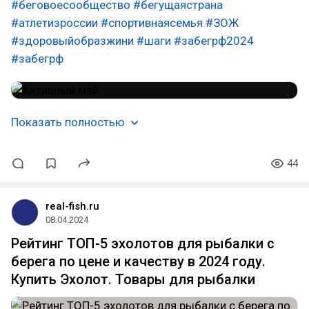
#беговоесообщество
#бегущаястрана
#атлетизроссии
#спортивнаясемья
#ЗОЖ
#здоровыйобразжини
#шаги
#забегрф2024
#забегрф
Показать полностью
44
real-fish.ru
08.04.2024
Рейтинг ТОП-5 эхолотов для рыбалки с
берега по цене и качеству в 2024 году.
Купить Эхолот. Товары для рыбалки