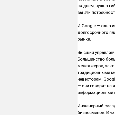
за днём, нужно ги
вы эти потребност
И Google — одна и
долгосрочного пл
рынка.
Высший управленче
Большинство боль
менеджеров, зако
традиционными мет
инвесторам. Goog
— они говорят на 
информационный ш
Инженерный склад
бизнесменов. В ча