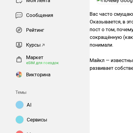
Моя лента
Вас часто смущаю
Сообщения
Оказывается, в э
пост
о том, почему
Рейтинг
сокращённую (как
Курсы
понимали.
Маркет
Майкл — известный
eSIM для поездок
развивает собстве
Викторина
Темы
AI
Сервисы