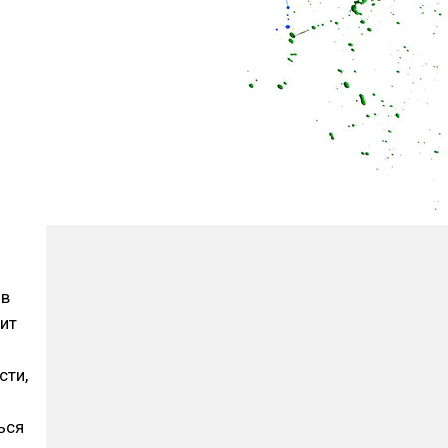
 в
дит
сти,
ься