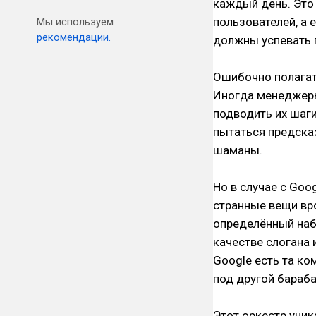
каждый день
. Эт
пользователей, а
Мы используем
рекомендации.
должны успевать г
Ошибочно полагать
Иногда менеджеры 
подводить их шаги
пытаться предска
шаманы.
Но в случае с Goo
странные вещи вро
определённый набо
качестве слогана 
Google есть та ко
под другой бараба
Этот оркестр уник