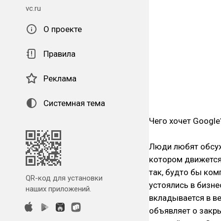
vc.ru
О проекте
Правила
Реклама
Системная тема
Чего хочет Google
Люди любят обсужд
котором движется.
так, будто бы ком
QR-код для установки
устоялись в бизне
наших приложений.
вкладывается в в
объявляет о закр