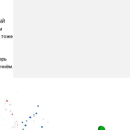
ЫЙ
м
ы тоже
ерь
ачнём.