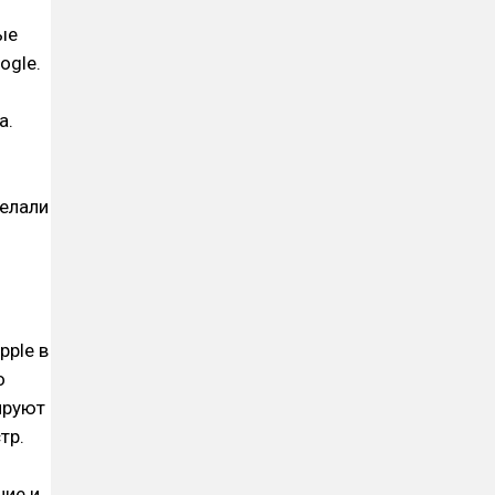
ые
ogle.
а.
делали
pple в
о
ируют
тр.
ние и