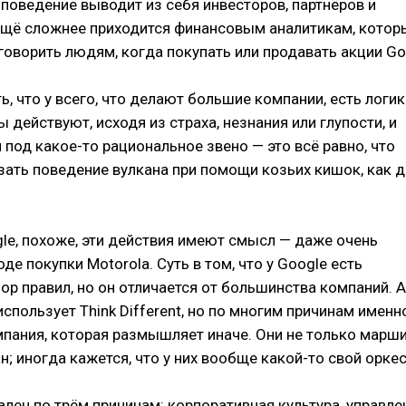
о поведение выводит из себя инвесторов, партнёров и
 ещё сложнее приходится финансовым аналитикам, котор
оворить людям, когда покупать или продавать акции Go
, что у всего, что делают большие компании, есть логик
действуют, исходя из страха, незнания или глупости, и
 под какое-то рациональное звено — это всё равно, что
зать поведение вулкана при помощи козьих кишок, как 
gle, похоже, эти действия имеют смысл — даже очень
де покупки Motorola. Суть в том, что у Google есть
р правил, но он отличается от большинства компаний. A
использует Think Different, но по многим причинам именн
мпания, которая размышляет иначе. Они не только марш
н; иногда кажется, что у них вообще какой-то свой оркес
ален по трём причинам: корпоративная культура, управле