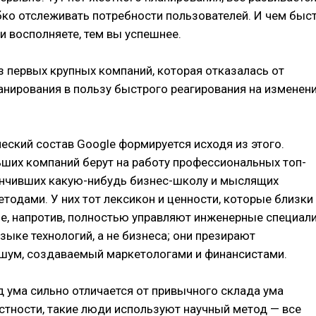
бко отслеживать потребности пользователей. И чем быс
и восполняете, тем вы успешнее.
з первых крупных компаний, которая отказалась от
анирования в пользу быстрого реагирования на изменен
ский состав Google формируется исходя из этого.
ших компаний берут на работу профессиональных топ-
нчивших какую-нибудь бизнес-школу и мыслящих
одами. У них тот лексикон и ценности, которые близки
le, напротив, полностью управляют инженерные специал
языке технологий, а не бизнеса; они презирают
ум, создаваемый маркетологами и финансистами.
 ума сильно отличается от привычного склада ума
стности, такие люди используют научный метод — все