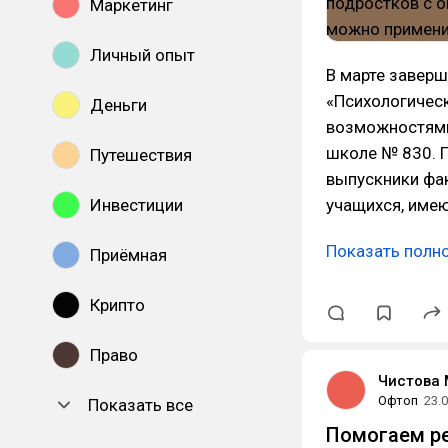
Маркетинг
Личный опыт
В марте завер
«Психологичес
Деньги
возможностями
школе № 830. П
Путешествия
выпускники фа
Инвестиции
учащихся, име
Показать полн
Приёмная
Крипто
Право
Чистова
Офтоп
23.
Показать все
Помогаем ре