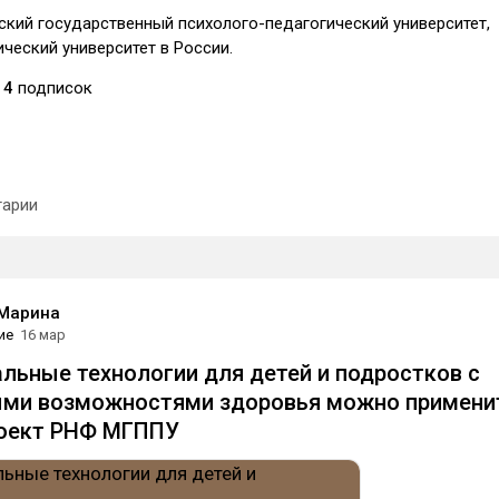
кий государственный психолого-педагогический университет,
ческий университет в России.
14
подписок
арии
 Марина
ие
16 мар
альные технологии для детей и подростков с
ыми возможностями здоровья можно примени
роект РНФ МГППУ