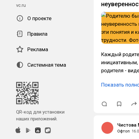
неуверенно
vc.ru
О проекте
Правила
Реклама
Каждый родител
инициативным,
Системная тема
родителя - вид
Показать полн
QR-код для установки
наших приложений.
Чистова
Офтоп
16.