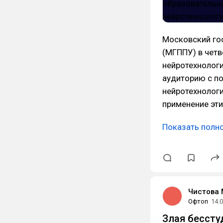
Московский го
(МГППУ) в чет
нейротехнологи
аудиторию с п
нейротехнолог
применение эт
Показать полн
Чистова
Офтоп
14.
Злая бесстуд