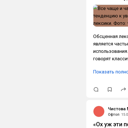
Обсценная лекс
является часть
использования.
говорят класс
Показать полн
Чистова
Офтоп
15.
«Ох уж эти п