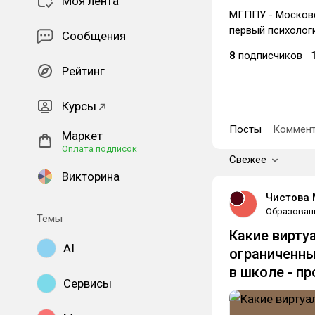
Моя лента
МГППУ - Московс
первый психологи
Сообщения
8
подписчиков
Рейтинг
Курсы
Посты
Коммент
Маркет
Оплата подписок
Свежее
Викторина
Чистова
Образован
Темы
Какие вирту
AI
ограниченн
в школе - п
Сервисы