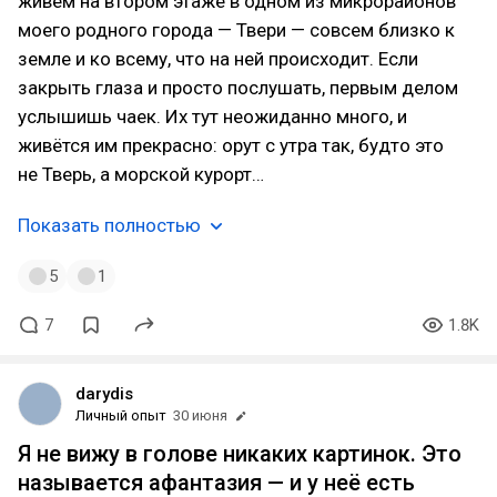
живем на втором этаже в одном из микрорайонов
моего родного города — Твери — совсем близко к
земле и ко всему, что на ней происходит. Если
закрыть глаза и просто послушать, первым делом
услышишь чаек. Их тут неожиданно много, и
живётся им прекрасно: орут с утра так, будто это
не Тверь, а морской курорт…
Показать полностью
5
1
7
1.8K
darydis
Личный опыт
30 июня
Я не вижу в голове никаких картинок. Это
называется афантазия — и у неё есть