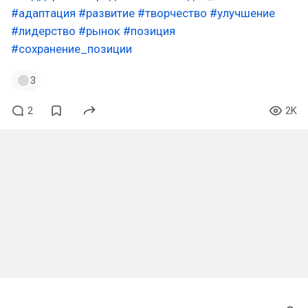
#адаптация
#развитие
#творчество
#улучшение
#лидерство
#рынок
#позиция
#сохранение_позиции
3
2
2K