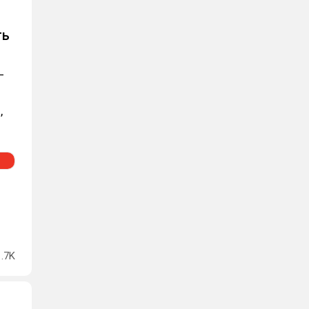
ть
—
,
1.7K