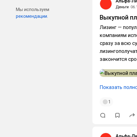
Альфа-Ли
Деньги
06.
Мы используем
рекомендации.
Выкупной пл
Лизинг — попу
компаниям испо
сразу за всю с
лизингополучат
закончится сро
Показать полн
1
Альфа-Ли