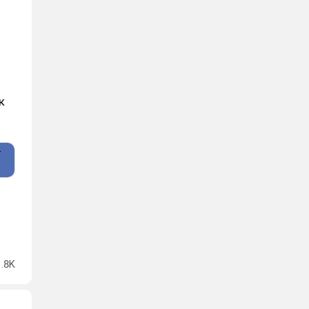
к
1.8K