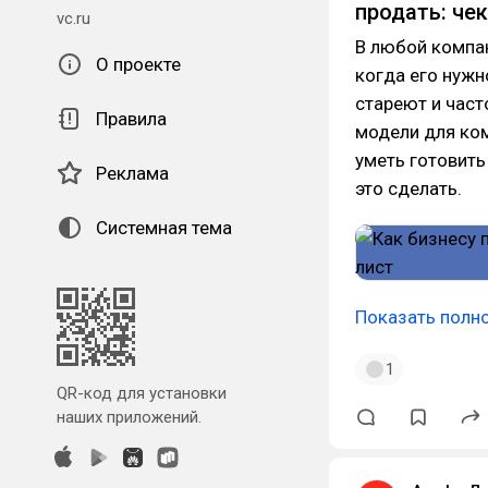
продать: че
vc.ru
В любой компа
О проекте
когда его нужн
стареют и част
Правила
модели для ком
уметь готовить
Реклама
это сделать.
Системная тема
Показать полн
1
QR-код для установки
наших приложений.