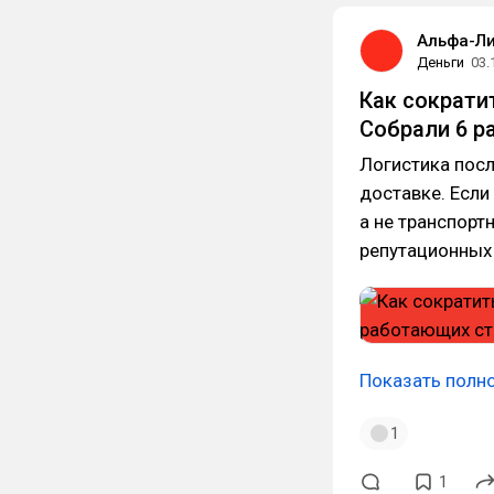
Альфа-Ли
Деньги
03.
Как сократи
Собрали 6 р
Логистика посл
доставке. Если
а не транспор
репутационных 
Показать полн
1
1