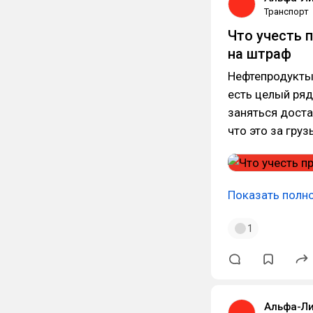
Транспорт
Что учесть 
на штраф
Нефтепродукты
есть целый ряд
заняться доста
что это за груз
Показать полн
1
Альфа-Ли