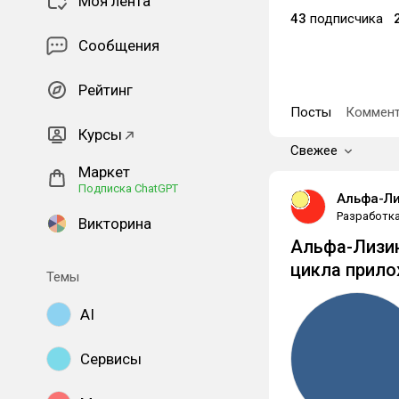
Моя лента
43
подписчика
Сообщения
Рейтинг
Посты
Коммент
Курсы
Свежее
Маркет
Подписка ChatGPT
Альфа-Ли
Разработк
Викторина
Альфа-Лизин
цикла прило
Темы
AI
Сервисы