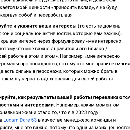
кается моей ценности «приносить вклад», я не буду
 жертвуя собой и перерабатывая.
руйте и укажите ваши интересы
(то есть те домены
ской и социальной активностей, которые вам важны),
крывая интерес через формулировку «мне интересно
потому что мне важно / нравится и это близко /
ей работе в этом и этом». Например, «мне интересно
-романы про попаданцев, потому что мне нравится маги
да есть сильные персонажи, которых можно брать в
я так могу черпать вдохновение для своей работы
ируйте, как результаты вашей работы перекликаютс
ностями и интересами.
Например, ярким моментом
нальной жизни стало то, что я в 2023 году
 в
Ludum Dare 53
в качестве менеджера команды и
риста, мне это важно, потому что одна из моих ценносте