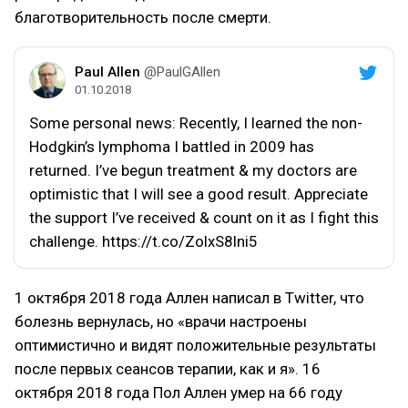
благотворительность после смерти.
Paul Allen
@PaulGAllen
01.10.2018
Some personal news: Recently, I learned the non-
Hodgkin’s lymphoma I battled in 2009 has
returned. I’ve begun treatment & my doctors are
optimistic that I will see a good result. Appreciate
the support I’ve received & count on it as I fight this
challenge. https://t.co/ZolxS8lni5
1 октября 2018 года Аллен написал в Twitter, что
болезнь вернулась, но «врачи настроены
оптимистично и видят положительные результаты
после первых сеансов терапии, как и я». 16
октября 2018 года Пол Аллен умер на 66 году